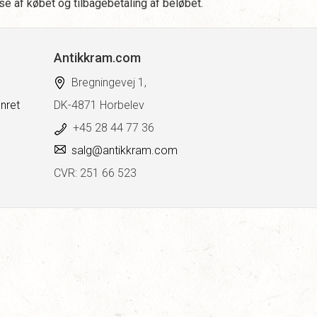
lse af købet og tilbagebetaling af beløbet.
Antikkram.com
Bregningevej 1,
nret
DK-4871 Horbelev
+45 28 44 77 36
salg@antikkram.com
CVR: 251 66 523