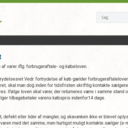
t
af varer iflg. forbrugeraftale- og købeloven.
trydelsesret Vedr. fortrydelse af køb gælder forbrugeraftaleloven
et, skal man dog inden for tidsfristen skriftlig kontakte sælge
res. Ifølge loven skal varer, der returneres være i samme stan
ælger tilbagebetaler varens købspris indenfor14 dage.
 defekt eller lider af mangler, og skavanken ikke er blevet oply
varen med det samme, men hurtigst muligt kontakte sælger (e-mai