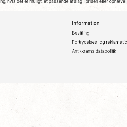
ring, hvis det er muligt, et passende afslag i prisen eller ophæve
Information
Bestilling
Fortrydelses- og reklamatio
Antikkram’s datapolitik