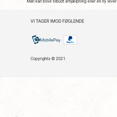
Man kan blive tilbudt afhjælpning eller en ny leve
VI TAGER IMOD FØGLENDE
Copyrights © 2021.