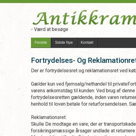
- Værd at besøge
Forside
Sidste Nye
Kontakt
Fortrydelses- Og Reklamationre
Der er fortrydelsesret og reklamationsret ved køb 
Gælder kun ved fjernsalg/nethandel til privateFor
varens ankomstdag til kunden. Ved brug af denne r
fortrydelsesretten gældende, inden varen returne
henhold til loven betale for returforsendelsen. S
Reklamationsret:
Skulle De modtage en vare, der er transportskadet,
forsikringsmæssige årsager undlade at returnere 