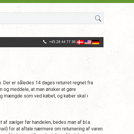
+45 28 44 77 36
. Der er således 14 dages returret regnet fra
ren og meddele, at man ønsker at gøre
d og mængde som ved købet, og køber skal i
st af sælger før handelen, bedes man af bl.a.
l) for at aftale nærmere om returnering af varen.