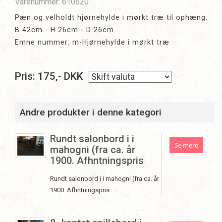
Varenummer: 610620
Pæn og velholdt hjørnehylde i mørkt træ til ophæng.
B 42cm - H 26cm - D 26cm
Emne nummer: m-Hjørnehylde i mørkt træ
Pris:
175
,-
DKK
Andre produkter i denne kategori
Rundt salonbord i i
Se mere
mahogni (fra ca. år
1900. Afhntningspris
Rundt salonbord i i mahogni (fra ca. år
1900. Afhntningspris