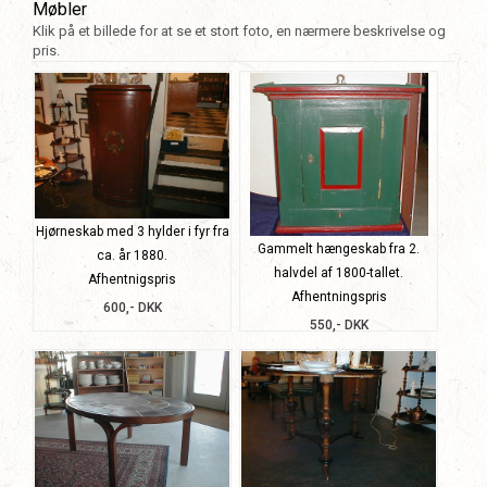
Møbler
Klik på et billede for at se et stort foto, en nærmere beskrivelse og
pris.
Hjørneskab med 3 hylder i fyr fra
Gammelt hængeskab fra 2.
ca. år 1880.
halvdel af 1800-tallet.
Afhentnigspris
Afhentningspris
600,- DKK
550,- DKK