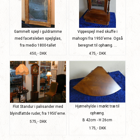
Gammelt spejl i guldramme
Vippespejl med skuffe i
med facetsleben spejlglas,
mahogni fra 1950'erne. Også
fra medio 1800-tallet
beregnet til ophæng. ...
450,- DKK
475,- DKK
Hjørnehylde i mørkt træ til
Flot Standur i palisander med
ophæng.
blyindfattde ruder, fra 1950'erne.
B 42cm - H 26cm
575,- DKK
175,- DKK